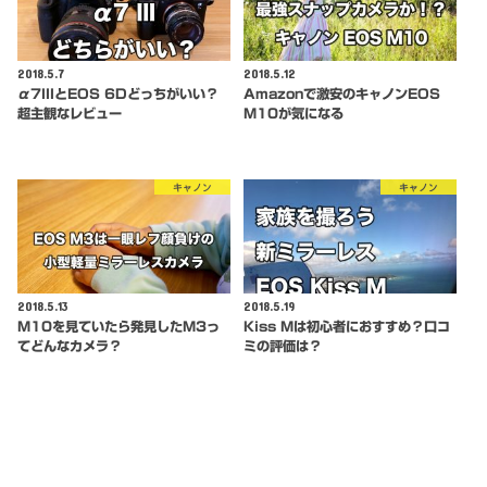
2018.5.7
2018.5.12
α7IIIとEOS 6Dどっちがいい？
Amazonで激安のキャノンEOS
超主観なレビュー
M10が気になる
キャノン
キャノン
2018.5.13
2018.5.19
M10を見ていたら発見したM3っ
Kiss Mは初心者におすすめ？口コ
てどんなカメラ？
ミの評価は？