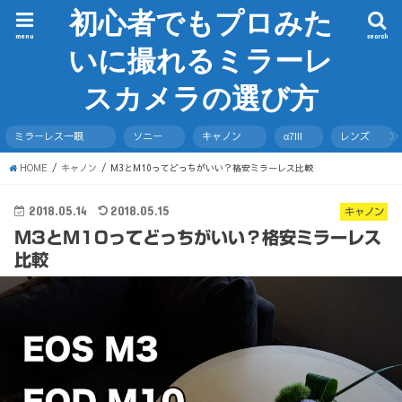
初心者でもプロみた
menu
search
いに撮れるミラーレ
スカメラの選び方
ミラーレス一眼
ソニー
キャノン
α7III
レンズ
HOME
キャノン
M3とM10ってどっちがいい？格安ミラーレス比較
2018.05.14
2018.05.15
キャノン
M3とM10ってどっちがいい？格安ミラーレス
比較