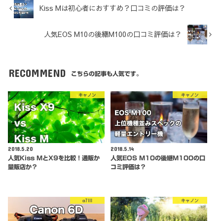
Kiss Mは初心者におすすめ？口コミの評価は？
人気EOS M10の後継M100の口コミ評価は？
RECOMMEND
こちらの記事も人気です。
キャノン
キャノン
2018.5.20
2018.5.14
人気Kiss MとX9を比較！通販か
人気EOS M10の後継M100の口
量販店か？
コミ評価は？
α7III
キャノン