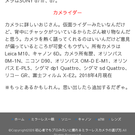
メラはSONY α7Ⅲ、α7。
カメライダー
カメラに詳しいおじさん。仮面ライダーみたいなんだけ
ど、背中にチャックがついているからたぶん被り物なんだ
と思う。カメラを熱く語ってくれるのはいいんだけど意見
が偏っているところが可愛くもウザい。所有カメラは
Leica M10、キャノン 6D。カメラ所有歴、オリンパス
0M-1N、ニコン D90、オリンパス OM-D E-M1、オリン
パス E-PL5、シグマ dp1 Quattro、シグマ sd Quattro、
リコー GR、富士フィルム X-E2。2018年4月現在
※もっとあるかもしれん。思い出したら追加するだぎゃ。
ホーム
ミラーレス一眼
ソニー
キャノン
α7III
レンズ
©Copyright2026
初心者でもプロみたいに撮れるミラーレスカメラの選び方
.All
Rights Reserved.