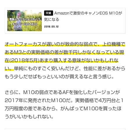
Amazonで激安のキャノンEOS M10が
気になる
2018.05.12
オートフォーカスが遅いのが致命的な弱点で、上位機種で
あるM3との実勢価格の差が数千円しかなくなっている現
在(2018年5月)あまり購入する意味がないかもしれな
い。
単純にものすごく安いんだけど、性能に差があるから
もう少しだせばもっといいのが買えるなと言う感じ。
さらに、M10の弱点であるAFを強化したバージョンが
2017年に発売されたM100だ。実勢価格で4万円台と1
万円程度の差であるから、がんばってM100を買ったほ
うがいいかもしれない。